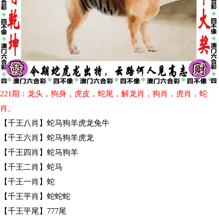
221期：龙头，狗身，虎皮，蛇尾，解龙肖，狗肖，虎肖，蛇
肖。
【千王八肖】蛇马狗羊虎龙兔牛
【千王六肖】蛇马狗羊虎龙
【千王四肖】蛇马狗羊
【千王二肖】蛇马
【千王一肖】蛇
【千王平肖】蛇蛇蛇
【千王平尾】777尾