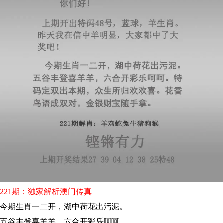
221期：独家解析澳门传真
今期生肖一二开，湖中荷花出污泥。
五谷丰登喜羊羊，六合开彩乐呵呵。