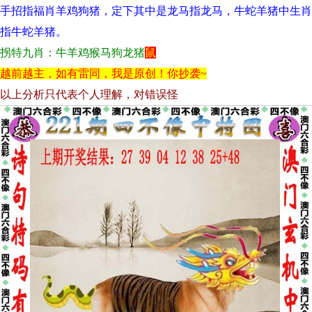
手招指福肖羊鸡狗猪，定下其中是龙马指龙马，牛蛇羊猪中生肖
指牛蛇羊猪。
拐特九肖：牛羊鸡猴马狗龙猪
鼠
越前越主，如有雷同，我是原创！你抄袭~
以上分析只代表个人理解，对错误怪