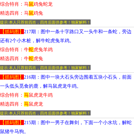
综合特肖：马
鼠
鸡兔蛇龙
精选四肖：马
鼠
鸡兔
提示:本人只荐前四肖，四肖后面供参考！独家解料！
【抓码图】
217期：图中一条十字路口又一头牛和一条蛇，旁边
还有2个小木桩，解牛蛇虎兔羊鸡。
综合特肖：牛
蛇
虎兔羊鸡
精选四肖：牛
蛇
虎兔
提示:本人只荐前四肖，四肖后面供参考！独家解料！
【抓码图】
216期：图中一块大石头旁边围着五块小石头，前面
一头低头觅食的鹿，解马鼠虎龙牛鸡。
综合特肖：
马
鼠虎龙牛鸡
精选四肖：
马
鼠虎龙
提示:本人只荐前四肖，四肖后面供参考！独家解料！
【抓码图】
215期：图中一男子在舞剑，下面一个小水坑，解蛇
鼠猪牛马狗。