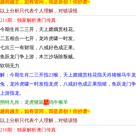
越前越主，如有雷同，我是原创！你抄袭~
以上分析只代表个人理解，对错误怪
211期：独家解析澳门传真
今期生肖二三开，天上嫦娥赏桂花。
二五相合一七开，龙吟虎啸一时发。
七出三一有财现，八戒好色成正果。
鱼跃龙门争上游，木兰沙场除叛贼。
软弱无力
解：今期生肖二三开指23猴，天上嫦娥赏桂花指天肖猪猴马牛龙
兔，龙吟虎啸一时发指龙虎，八戒好色成正果指猪，鱼跃龙门争
上游指龙。
拐特九肖：龙虎猪鼠
马
鸡牛猴羊
越前越主，如有雷同，我是原创！你抄袭~
以上分析只代表个人理解，对错误怪
210期：独家解析澳门传真