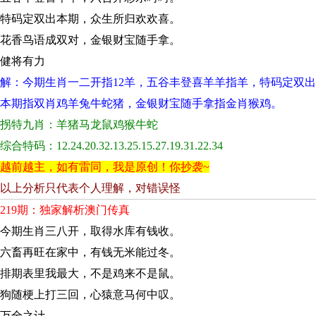
特码定双出本期，众生所归欢欢喜。
花香鸟语成双对，金银财宝随手拿。
健将有力
解：今期生肖一二开指12羊，五谷丰登喜羊羊指羊，特码定双出
本期指双肖鸡羊兔牛蛇猪，金银财宝随手拿指金肖猴鸡。
拐特九肖：羊猪马龙鼠鸡猴牛蛇
综合特码：12.24.20.32.13.25.15.27.19.31.22.34
越前越主，如有雷同，我是原创！你抄袭~
以上分析只代表个人理解，对错误怪
219期：独家解析澳门传真
今期生肖三八开，取得水库有钱收。
六畜再旺在家中，有钱无米能过冬。
排期表里我最大，不是鸡来不是鼠。
狗随梗上打三回，心猿意马何中叹。
万全之计