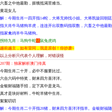
六畜之中他最勤，捱饿抵渴苦难当。
黄花女儿
解：今期生肖一四开指14蛇，大将无帅找小姐。大将凯旋回朝廷
指大肖牛马猪狗羊虎，连连开出双数码指双数，六畜之中他最勤
指家禽鸡羊牛马猪狗。
拐特九肖：马狗牛蛇
猪
鼠兔虎鸡
越前越主，如有雷同，我是原创！你抄袭~
以上分析只代表个人理解，对错误怪
207期：独家解析澳门传真
今期生肖二十开，必中不服要比过。
六合六码中特奖，财来四方喜洋洋。
金银财福随手招，定下其中是龙马。
真才是块好材料，牛蛇羊猪中生肖。
絮絮叨叨
解：今期生肖二十开指20猪，财来四方喜洋洋指羊。金银财福随