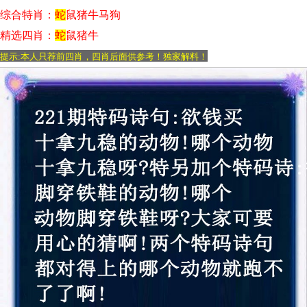
综合特肖：
蛇
鼠猪牛马狗
精选四肖：
蛇
鼠猪牛
提示:本人只荐前四肖，四肖后面供参考！独家解料！