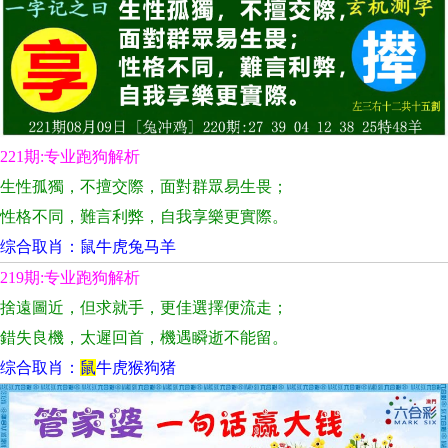
221期:专业跑狗解析
生性孤獨，不擅交際，面對群眾易生畏；
性格不同，難言利弊，自我享樂更實際。
综合取肖：鼠牛虎兔马羊
219期:专业跑狗解析
捨遠圖近，但求就手，更佳選擇便流走；
錯失良機，太遲回首，機遇瞬逝不能留。
综合取肖：
鼠
牛虎猴狗猪