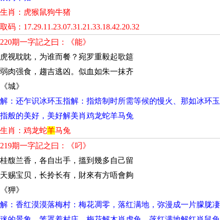
生肖：虎猴鼠狗牛猪
取码：17.29.11.23.07.31.21.33.18.42.20.32
220期一字記之曰：《能》
虎视耽眈，为谁而餐？宛罗重毅起歌筵
弱肉强食，趨吉逃凶。似血如朱一抹齐
《城》
解：还乍识冰环玉指解：指焙制时所需等候的慢火、那如冰环玉
指般的美好，美好解美肖鸡龙蛇羊马兔
生肖：鸡龙蛇
羊
马兔
219期一字記之曰：《叼》
桂馥兰香，各自出手，搵到幾多自己留
天赐宝贝，长拎长有，財來有方唔會夠
《狎》
解：香红漠漠落梅村：梅花凋零，落红满地，弥漫成一片朦胧凄
迷的景象，笼罩着村庄。梅花解木肖虎兔，落红满地解红肖鼠兔