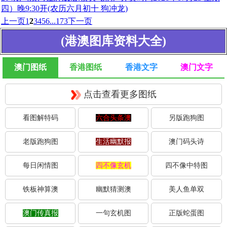
四）晚9:30开(农历六月初十 狗冲龙)
上一页
1
2
3
4
5
6
...173
下一页
(港澳图库资料大全)
澳门图纸
香港图纸
香港文字
澳门文字
点击查看更多图纸
看图解特码
六合头条澳
另版跑狗图
老版跑狗图
生活幽默报
澳门码头诗
每日闲情图
四不像玄机
四不像中特图
铁板神算澳
幽默猜测澳
美人鱼单双
澳门传真报
一句玄机图
正版蛇蛋图