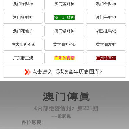
澳门绿财神
澳门蓝财神
澳门金财神
澳门银财神
澳门红财神
澳门平财神
澳门花仙子
澳门紫财神
胡巴抓码记
黄大仙神圣A
黄大仙神圣B
黄大仙发财
广东赌王澳
广州传真猜
广州传真中
点击进入《港澳全年历史图库》