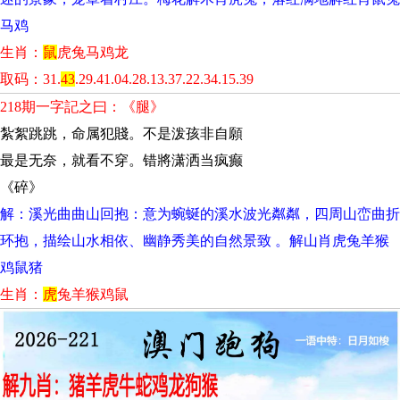
马鸡
生肖：
鼠
虎兔马鸡龙
取码：31.
43
.29.41.04.28.13.37.22.34.15.39
218期一字記之曰：《腿》
紮絮跳跳，命属犯賤。不是泼孩非自願
最是无奈，就看不穿。错將潇洒当疯癫
《碎》
解：溪光曲曲山回抱：意为‌蜿蜒的溪水波光粼粼，四周山峦曲折
环抱‌，描绘山水相依、幽静秀美的自然景致 。‌解山肖虎兔羊猴
鸡鼠猪
生肖：
虎
兔羊猴鸡鼠