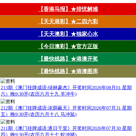
【香港马报】★排忧解难
【天天港彩】★二四六彩
【天天澳彩】★独家心水
【今日澳彩】★官方正版
【最快线路】★港澳开奖
【最快线路】★港澳图库
213期《澳门挂牌成语:绿林豪杰》开奖时间2026年08月01 星期
六）晚9:30开(农历六月十九 羊冲牛)
212期《澳门挂牌成语:浓荫蔽天》开奖时间2026年07月31 星期
五）晚9:30开(农历六月十八 马冲鼠)
211期《澳门挂牌成语:逐日千里》开奖时间2026年07月30 星期
四）晚9:30开(农历六月十七 蛇冲猪)